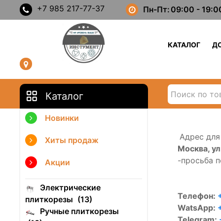
+7 985 217-77-37
Пн-Пт:
09:00 - 19:0
КАТАЛОГ
Д
Каталог
Новинки
Адрес для 
Хиты продаж
Москва, ул
-просьба 
Акции
Электрические
Телефон:
плиткорезы
(13)
WatsApp:
Ручные плиткорезы
Telegram: