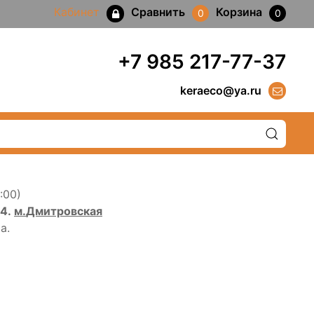
Кабинет
Сравнить
Корзина
0
0
+7 985 217-77-37
keraeco@ya.ru
:00)
24.
м.
Дмитровская
а.