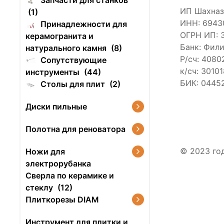
Запчасти для станков
ИП Шахназ
(1)
ИНН: 6943
Принадлежности для
ОГРН ИП: 3
керамогранита и
Банк: Фил
натурального камня
(8)
Р/сч: 408
Сопутствующие
к/сч: 3010
инструменты
(44)
БИК: 0445
Столы для плит
(2)
Диски пильные
Полотна для реноватора
© 2023 го
Ножи для
электрорубанка
Сверла по керамике и
стеклу
(12)
Плиткорезы DIAM
Инструмент для плитки и