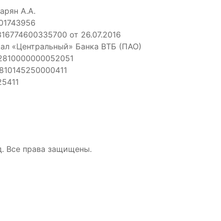
арян А.А.
01743956
16774600335700 от 26.07.2016
иал «Центральный» Банка ВТБ (ПАО)
02810000000052051
1810145250000411
25411
д. Все права защищены.