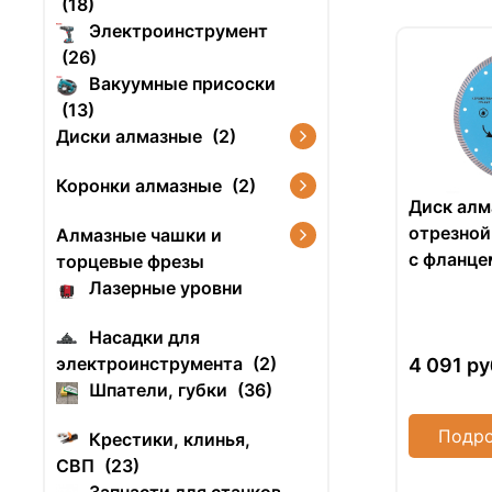
(18)
Электроинструмент
(26)
Вакуумные присоски
(13)
Диски алмазные
(2)
Коронки алмазные
(2)
Диск ал
отрезной
Алмазные чашки и
с фланце
торцевые фрезы
FHQ456
Лазерные уровни
Насадки для
электроинструмента
(2)
4 091
ру
Шпатели, губки
(36)
Подро
Крестики, клинья,
СВП
(23)