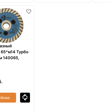
мазный
 65*м14 Турбо
м 140065,
б.
бнее