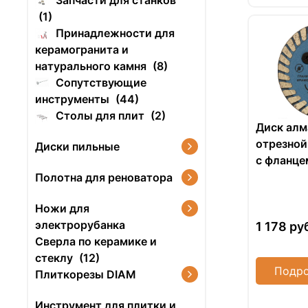
Запчасти для станков
(1)
Принадлежности для
керамогранита и
натурального камня
(8)
Сопутствующие
инструменты
(44)
Столы для плит
(2)
Диск ал
отрезной
Диски пильные
с фланце
FHQ442
Полотна для реноватора
Ножи для
электрорубанка
1 178
ру
Сверла по керамике и
стеклу
(12)
Подро
Плиткорезы DIAM
Инструмент для плитки и