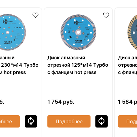
мазный
Диск алмазный
Диск а
 230*м14 Турбо
отрезной 125*м14 Турбо
отрезн
м hot press
с фланцем hot press
с флан
FHQ452
FHQ45
б.
1 754
руб.
1 584
р
бнее
Подробнее
Под