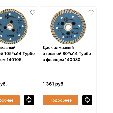
лмазный
Диск алмазный
ой 105*м14 Турбо
отрезной 80*м14 Турбо
цем 140105,
с фланцем 140080,
0
FHQ445
уб.
1 361
руб.
робнее
Подробнее